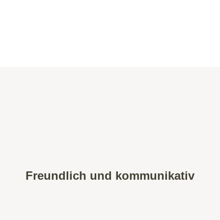
und Gehaltsabrechnung nebst Meldungen
Spezialauswertungen zur Finanz- und
Liquiditätsplanung
Freundlich und kommunikativ