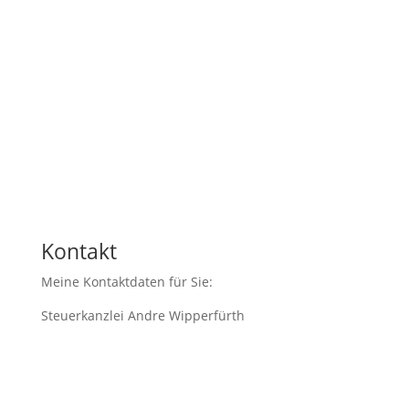
Vorname
Nachname
Email
Nachricht
13 + 11
=
Nachricht senden
Kontakt
Meine Kontaktdaten für Sie:
Steuerkanzlei Andre Wipperfürth
Im Sionstal 2
50678 Köln