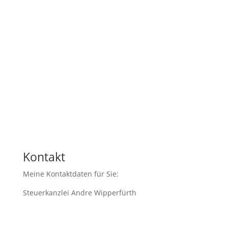
Vorname
Nachname
Email
Nachricht
1 + 15
=
Nachricht senden
Kontakt
Meine Kontaktdaten für Sie:
Steuerkanzlei Andre Wipperfürth
Im Sionstal 2