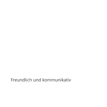
Antragstellungen und den erforderlichen
Gesprächen mit Ihrer Hausbank.
Freundlich und kommunikativ