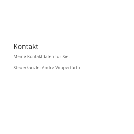
Nachricht
4 + 7
=
Nachricht senden
Kontakt
Meine Kontaktdaten für Sie:
Steuerkanzlei Andre Wipperfürth
Im Sionstal 2
50678 Köln
Tel.: +49 221 9 98 12 42
mail@stb-wipperfuerth.de